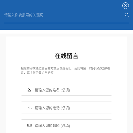
星空官方端网站登录入口
在线留言
把您的需求通过留言的方式反馈给我们，我们将第一时间与您取得联
系，解决您的需求与问题