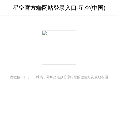
星空官方端网站登录入口-星空(中国)
星空官方端网站登录入口
用微信“扫一扫”二维码，即可把链接分享给您的微信好友或朋友圈